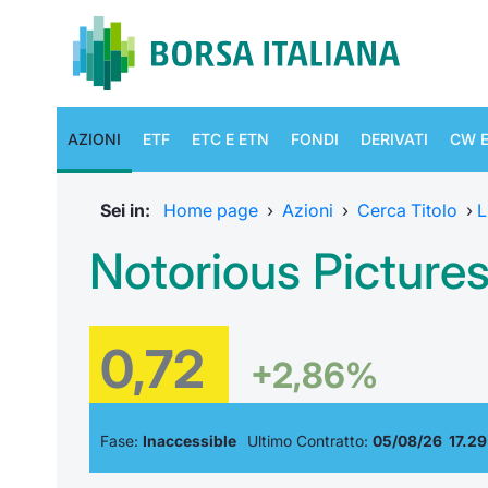
AZIONI
ETF
ETC E ETN
FONDI
DERIVATI
CW E
Sei in:
Home page
›
Azioni
›
Cerca Titolo
›
L
Notorious Picture
0,72
+2,86%
Fase:
Inaccessible
Ultimo Contratto:
05/08/26 17.29