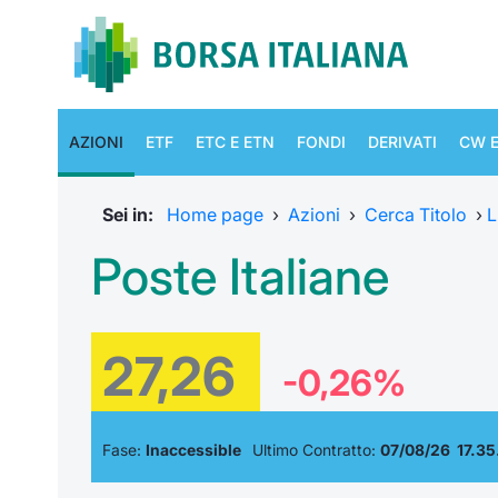
AZIONI
ETF
ETC E ETN
FONDI
DERIVATI
CW E
Sei in:
Home page
›
Azioni
›
Cerca Titolo
›
L
Poste Italiane
27,26
-0,26%
Fase:
Inaccessible
Ultimo Contratto:
07/08/26 17.35