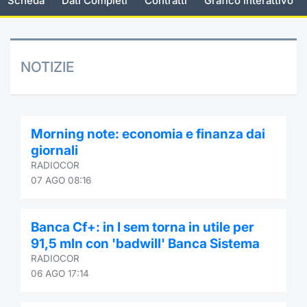
Scheda
Dati Completi
Contratti
Grafico interattivo
Documenti
Notizie e Formazione
Settoria
Per emit
Docume
Dividen
Emittent
KID/PRI
Notizie
Servizi 
Listed Brands
Chi siamo
Docume
Formazi
BTP Min
Formaz
Listing
Statisti
Dati di
NOTIZIE
Milan
Calendario Conferenze
Formazi
BONO Mi
Material
Analisi 
Segmen
IPO e Matricole
OAT Min
Intermed
Mercato
Morning note: economia e finanza dai
giornali
Cambi
BUND Mi
Mifid 2
RADIOCOR
BTP
07 AGO 08:16
MiFID 2
BTP Min
Regolam
Market M
Speciali
Banca Cf+: in I sem torna in utile per
Opzioni
Academ
91,5 mln con 'badwill' Banca Sistema
RFQ
RADIOCOR
Opzioni 
06 AGO 17:14
Spread 
Indicato