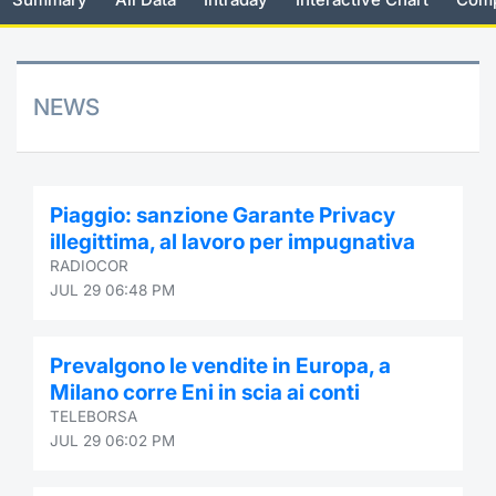
Risers and fallers
News
Docume
Docume
Dividen
Mifid 2
KID/PRI
Material
Market 
New Issues
About Us
Educati
Educati
BTP Min
SeDeX I
Euronex
Analysis
NEWS
Sponso
Rates
BONO Mi
Intermed
ESG Se
Documents
OAT Min
Mifid 2
Piaggio: sanzione Garante Privacy
Fixed I
illegittima, al lavoro per impugnativa
Listed Italian Brands
BUND Mi
Rules
RADIOCOR
Market 
JUL 29 06:48 PM
and Spec
MiFID 2
BTP MI
Academ
RFQ
Prevalgono le vendite in Europa, a
FTSE MI
Milano corre Eni in scia ai conti
Europea
TELEBORSA
Stock O
JUL 29 06:02 PM
Market S
Options 