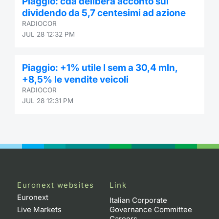
Piaggio: cda delibera acconto sul
dividendo da 5,7 centesimi ad azione
RADIOCOR
JUL 28 12:32 PM
Piaggio: +1% utile I sem a 30,4 mln,
+8,5% le vendite veicoli
RADIOCOR
JUL 28 12:31 PM
Euronext websites
Link
Euronext
Italian Corporate
Live Markets
Governance Committee
Careers