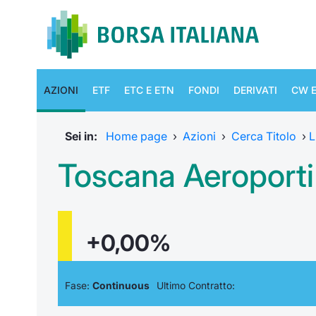
AZIONI
ETF
ETC E ETN
FONDI
DERIVATI
CW E
Sei in:
Home page
›
Azioni
›
Cerca Titolo
›
L
Toscana Aeroporti
+0,00%
Fase:
Continuous
Ultimo Contratto: