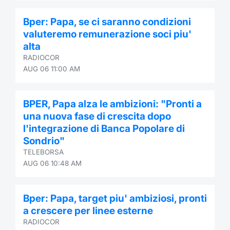
Contract
Bper: Papa, se ci saranno condizioni
valuteremo remunerazione soci piu'
Notices
alta
RADIOCOR
Market 
AUG 06 11:00 AM
Key Inf
BPER, Papa alza le ambizioni: "Pronti a
una nuova fase di crescita dopo
l'integrazione di Banca Popolare di
Sondrio"
TELEBORSA
AUG 06 10:48 AM
Bper: Papa, target piu' ambiziosi, pronti
a crescere per linee esterne
RADIOCOR