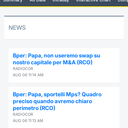
Risers and fallers
News
Docume
Docume
Dividen
Mifid 2
KID/PRI
Material
Market 
New Issues
About Us
Educati
Educati
BTP Min
SeDeX I
Euronex
Analysis
NEWS
Sponso
Rates
BONO Mi
Intermed
ESG Se
Documents
OAT Min
Mifid 2
Bper: Papa, non useremo swap su
Fixed I
nostro capitale per M&A (RCO)
Listed Italian Brands
BUND Mi
Rules
RADIOCOR
Market 
AUG 06 11:14 AM
and Spec
MiFID 2
BTP MI
Academ
RFQ
Bper: Papa, sportelli Mps? Quadro
FTSE MI
preciso quando avremo chiaro
Europea
perimetro (RCO)
Stock O
RADIOCOR
Market S
AUG 06 11:13 AM
Options 