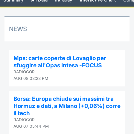
Risers and fallers
News
Docume
Docume
Dividen
Mifid 2
KID/PRI
Material
Market 
New Issues
About Us
Educati
Educati
BTP Min
SeDeX I
Euronex
Analysis
NEWS
Sponso
Rates
BONO Mi
Intermed
ESG Se
Documents
OAT Min
Mifid 2
Mps: carte coperte di Lovaglio per
Fixed I
sfuggire all'Opas Intesa -FOCUS
Listed Italian Brands
BUND Mi
Rules
RADIOCOR
Market 
AUG 08 03:23 PM
and Spec
MiFID 2
BTP MI
Academ
RFQ
Borsa: Europa chiude sui massimi tra
FTSE MI
Hormuz e dati, a Milano (+0,06%) corre
Europea
il tech
Stock O
RADIOCOR
Market S
AUG 07 05:44 PM
Options 