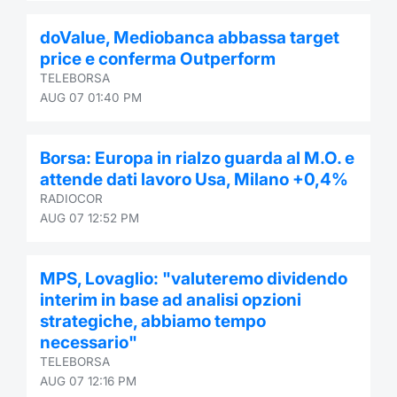
Contract
doValue, Mediobanca abbassa target
price e conferma Outperform
Notices
TELEBORSA
AUG 07 01:40 PM
Market 
Borsa: Europa in rialzo guarda al M.O. e
Key Inf
attende dati lavoro Usa, Milano +0,4%
RADIOCOR
AUG 07 12:52 PM
MPS, Lovaglio: "valuteremo dividendo
interim in base ad analisi opzioni
strategiche, abbiamo tempo
necessario"
TELEBORSA
AUG 07 12:16 PM