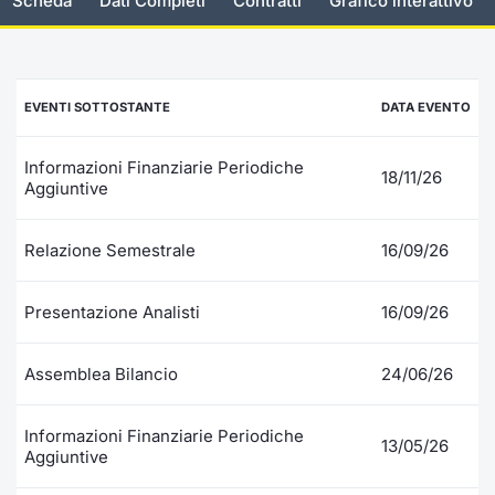
Scheda
Dati Completi
Contratti
Grafico interattivo
Documenti
Notizie e Formazione
Settoria
Per emit
Docume
Dividen
Emittent
KID/PRI
Notizie
Servizi 
Listed Brands
Chi siamo
Docume
Formazi
BTP Min
Formaz
Listing
Statisti
Dati di
EVENTI SOTTOSTANTE
DATA EVENTO
Milan
Calendario Conferenze
Formazi
BONO Mi
Material
Analisi 
Segmen
Informazioni Finanziarie Periodiche
18/11/26
Aggiuntive
IPO e Matricole
OAT Min
Intermed
Mercato
Relazione Semestrale
16/09/26
Cambi
BUND Mi
Mifid 2
BTP
MiFID 2
BTP Min
Regolam
Presentazione Analisti
16/09/26
Market M
Speciali
Opzioni
Academ
Assemblea Bilancio
24/06/26
RFQ
Opzioni 
Informazioni Finanziarie Periodiche
13/05/26
Spread 
Aggiuntive
Indicato