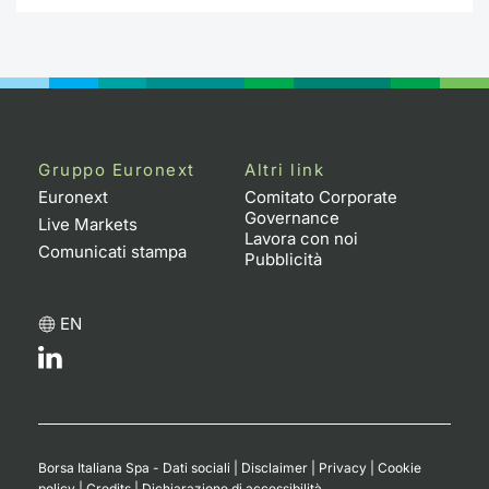
Formaz
Specific
Statisti
Avvisi
Market
Gruppo Euronext
Altri link
Euronext
Comitato Corporate
KID
Governance
Live Markets
Lavora con noi
Comunicati stampa
Pubblicità
EN
Borsa Italiana Spa - Dati sociali
|
Disclaimer
|
Privacy
|
Cookie
policy
|
Credits
|
Dichiarazione di accessibilità