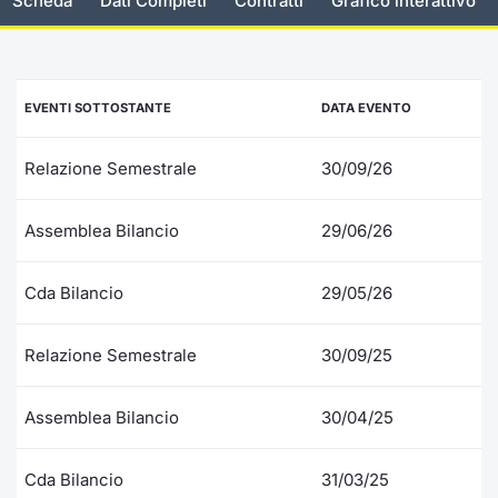
Scheda
Dati Completi
Contratti
Grafico interattivo
Documenti
Notizie e Formazione
Settoria
Per emit
Docume
Dividen
Emittent
KID/PRI
Notizie
Servizi 
Listed Brands
Chi siamo
Docume
Formazi
BTP Min
Formaz
Listing
Statisti
Dati di
EVENTI SOTTOSTANTE
DATA EVENTO
Milan
Calendario Conferenze
Formazi
BONO Mi
Material
Analisi 
Segmen
Relazione Semestrale
30/09/26
IPO e Matricole
OAT Min
Intermed
Mercato
Assemblea Bilancio
29/06/26
Cambi
BUND Mi
Mifid 2
BTP
Cda Bilancio
29/05/26
MiFID 2
BTP Min
Regolam
Market M
Speciali
Relazione Semestrale
30/09/25
Opzioni
Academ
RFQ
Assemblea Bilancio
30/04/25
Opzioni 
Spread 
Indicato
Cda Bilancio
31/03/25