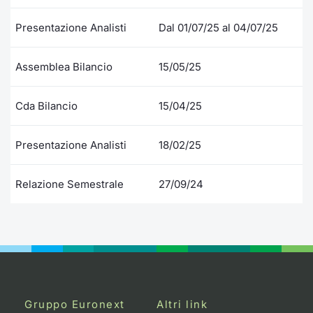
Formaz
Specific
Presentazione Analisti
Dal 01/07/25 al 04/07/25
Statisti
Avvisi
Assemblea Bilancio
15/05/25
Market
Cda Bilancio
15/04/25
KID
Presentazione Analisti
18/02/25
Relazione Semestrale
27/09/24
Gruppo Euronext
Altri link