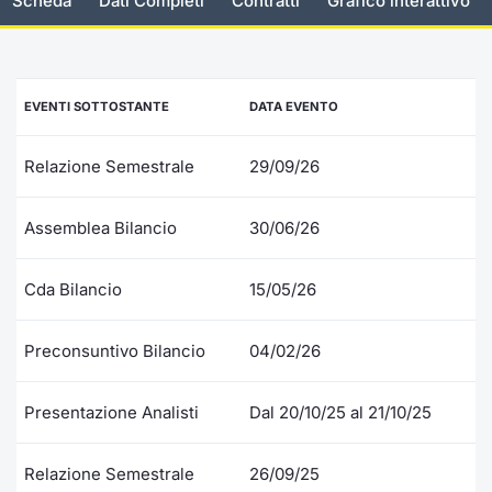
Scheda
Dati Completi
Contratti
Grafico interattivo
Documenti
Notizie e Formazione
Settoria
Per emit
Docume
Dividen
Emittent
KID/PRI
Notizie
Servizi 
Listed Brands
Chi siamo
Docume
Formazi
BTP Min
Formaz
Listing
Statisti
Dati di
EVENTI SOTTOSTANTE
DATA EVENTO
Milan
Calendario Conferenze
Formazi
BONO Mi
Material
Analisi 
Segmen
Relazione Semestrale
29/09/26
IPO e Matricole
OAT Min
Intermed
Mercato
Assemblea Bilancio
30/06/26
Cambi
BUND Mi
Mifid 2
BTP
Cda Bilancio
15/05/26
MiFID 2
BTP Min
Regolam
Market M
Speciali
Preconsuntivo Bilancio
04/02/26
Opzioni
Academ
RFQ
Presentazione Analisti
Dal 20/10/25 al 21/10/25
Opzioni 
Spread 
Indicato
Relazione Semestrale
26/09/25