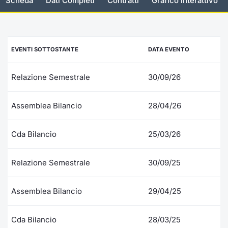
Scheda
Dati Completi
Contratti
Grafico interattivo
Documenti
Notizie e Formazione
Settoria
Per emit
Docume
Dividen
Emittent
KID/PRI
Notizie
Servizi 
Listed Brands
Chi siamo
Docume
Formazi
BTP Min
Formaz
Listing
Statisti
Dati di
EVENTI SOTTOSTANTE
DATA EVENTO
Milan
Calendario Conferenze
Formazi
BONO Mi
Material
Analisi 
Segmen
Relazione Semestrale
30/09/26
IPO e Matricole
OAT Min
Intermed
Mercato
Assemblea Bilancio
28/04/26
Cambi
BUND Mi
Mifid 2
BTP
Cda Bilancio
25/03/26
MiFID 2
BTP Min
Regolam
Market M
Speciali
Relazione Semestrale
30/09/25
Opzioni
Academ
RFQ
Assemblea Bilancio
29/04/25
Opzioni 
Spread 
Indicato
Cda Bilancio
28/03/25