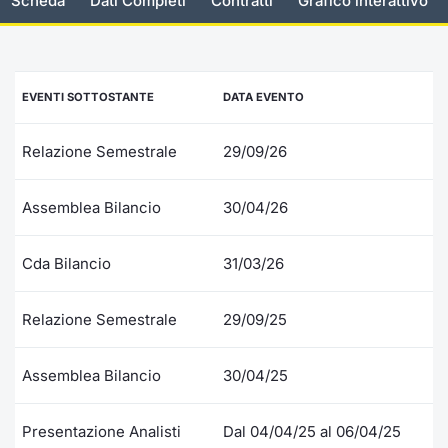
Scheda
Dati Completi
Contratti
Grafico interattivo
Documenti
Notizie e Formazione
Settoria
Per emit
Docume
Dividen
Emittent
KID/PRI
Notizie
Servizi 
Listed Brands
Chi siamo
Docume
Formazi
BTP Min
Formaz
Listing
Statisti
Dati di
EVENTI SOTTOSTANTE
DATA EVENTO
Milan
Calendario Conferenze
Formazi
BONO Mi
Material
Analisi 
Segmen
Relazione Semestrale
29/09/26
IPO e Matricole
OAT Min
Intermed
Mercato
Assemblea Bilancio
30/04/26
Cambi
BUND Mi
Mifid 2
BTP
Cda Bilancio
31/03/26
MiFID 2
BTP Min
Regolam
Market M
Speciali
Relazione Semestrale
29/09/25
Opzioni
Academ
RFQ
Assemblea Bilancio
30/04/25
Opzioni 
Spread 
Indicato
Presentazione Analisti
Dal 04/04/25 al 06/04/25