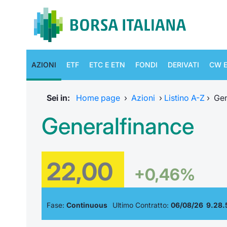
AZIONI
ETF
ETC E ETN
FONDI
DERIVATI
CW E
Sei in:
Home page
›
Azioni
›
Listino A-Z
›
Gen
Generalfinance
22,00
+0,46%
Fase:
Continuous
Ultimo Contratto:
06/08/26 9.28.