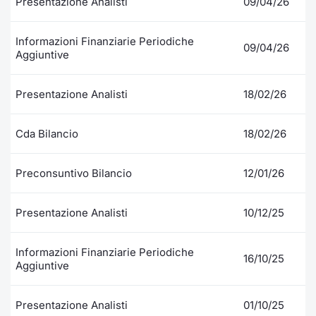
Presentazione Analisti
09/04/26
Formaz
Specific
Statisti
Informazioni Finanziarie Periodiche
09/04/26
Aggiuntive
Avvisi
Market
Presentazione Analisti
18/02/26
KID
Cda Bilancio
18/02/26
Preconsuntivo Bilancio
12/01/26
Presentazione Analisti
10/12/25
Informazioni Finanziarie Periodiche
16/10/25
Aggiuntive
Presentazione Analisti
01/10/25