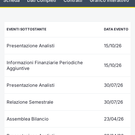
Scheda
Dati Completi
Contratti
Grafico interattivo
Documenti
Notizie e Formazione
Settoria
Per emit
Docume
Dividen
Emittent
KID/PRI
Notizie
Servizi 
Listed Brands
Chi siamo
Docume
Formazi
BTP Min
Formaz
Listing
Statisti
Dati di
EVENTI SOTTOSTANTE
DATA EVENTO
Milan
Calendario Conferenze
Formazi
BONO Mi
Material
Analisi 
Segmen
Presentazione Analisti
15/10/26
IPO e Matricole
OAT Min
Intermed
Mercato
Informazioni Finanziarie Periodiche
15/10/26
Aggiuntive
Cambi
BUND Mi
Mifid 2
BTP
MiFID 2
BTP Min
Regolam
Presentazione Analisti
30/07/26
Market M
Speciali
Opzioni
Academ
Relazione Semestrale
30/07/26
RFQ
Opzioni 
Assemblea Bilancio
23/04/26
Spread 
Indicato