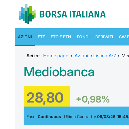
AZIONI
ETF
ETC E ETN
FONDI
DERIVATI
CW E
Sei in:
Home page
›
Azioni
›
Listino A-Z
›
Me
Mediobanca
28,80
+0,98%
Fase:
Continuous
Ultimo Contratto:
06/08/26 15.45