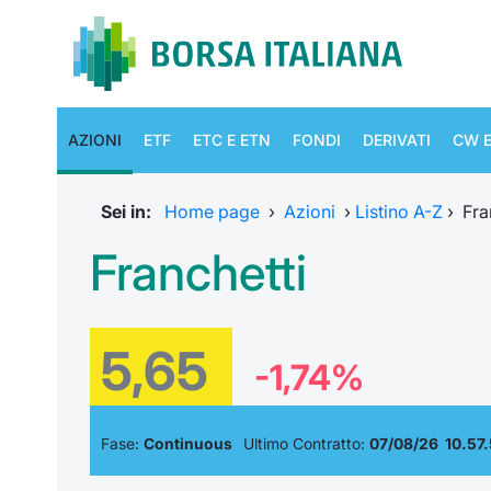
AZIONI
ETF
ETC E ETN
FONDI
DERIVATI
CW E
Sei in:
Home page
›
Azioni
›
Listino A-Z
›
Fra
Franchetti
5,65
-1,74%
Fase:
Continuous
Ultimo Contratto:
07/08/26 10.57