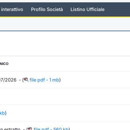
 interattivo
Profilo Società
Listino Ufficiale
ONICO
07/2026 - (
file pdf - 1 mb
)
)
 kb
)
 estratto - (
file pdf - 560 kb
)