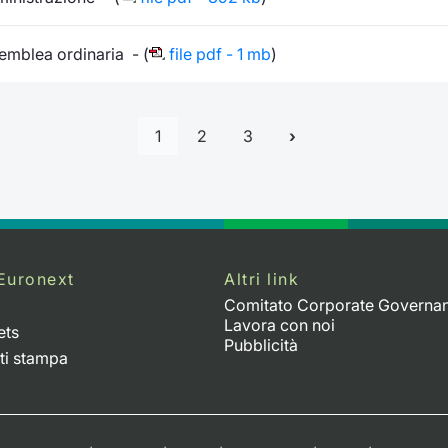
emblea ordinaria - (
file pdf - 1 mb
)
1
2
3
Euronext
Altri link
Comitato Corporate Governa
Lavora con noi
ets
Pubblicità
ti stampa