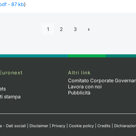
 pdf - 87 kb
)
1
2
3
Euronext
Altri link
Comitato Corporate Governa
Lavora con noi
ets
Pubblicità
ti stampa
 - Dati sociali
|
Disclaimer
|
Privacy
|
Cookie policy
|
Credits
|
Dichiarazion