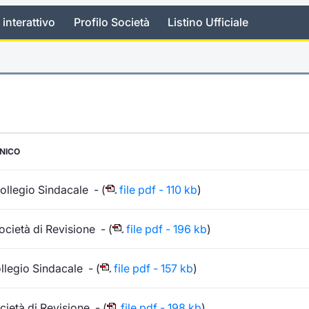
 interattivo
Profilo Società
Listino Ufficiale
ONICO
llegio Sindacale - (
file pdf - 110 kb
)
cietà di Revisione - (
file pdf - 196 kb
)
llegio Sindacale - (
file pdf - 157 kb
)
ietà di Revisione - (
file pdf - 198 kb
)