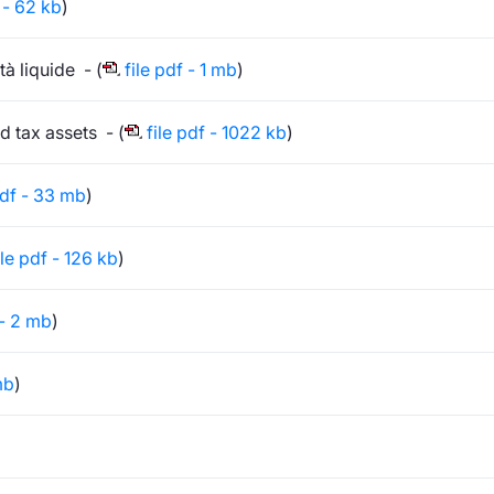
 - 62 kb
)
tà liquide - (
file pdf - 1 mb
)
d tax assets - (
file pdf - 1022 kb
)
pdf - 33 mb
)
ile pdf - 126 kb
)
 - 2 mb
)
mb
)