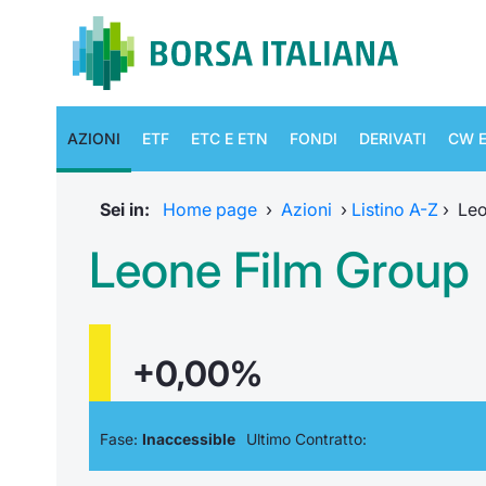
AZIONI
ETF
ETC E ETN
FONDI
DERIVATI
CW E
Sei in:
Home page
›
Azioni
›
Listino A-Z
›
Leo
Leone Film Group
+0,00%
Fase:
Inaccessible
Ultimo Contratto: