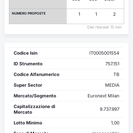
Formaz
Specific
NUMERO PROPOSTE
1
1
2
Statisti
Avvisi
Dati ritardati 15 min
Market
Codice Isin
IT0005001554
KID
ID Strumento
757.151
Codice Alfanumerico
TB
Super Sector
MEDIA
Mercato/Segmento
Euronext Milan
Capitalizzazione di
9.737.997
Mercato
Lotto Minimo
1,00