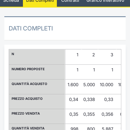
Scheda
Dati Completi
Contratti
Grafico interattivo
Documenti
Notizie e Formazione
Settoria
Per emit
Docume
Dividen
Emittent
KID/PRI
Notizie
Servizi 
Listed Brands
Chi siamo
Docume
Formazi
BTP Min
Formaz
Listing
Statisti
Dati di
DATI COMPLETI
Milan
Calendario Conferenze
Formazi
BONO Mi
Material
Analisi 
Segmen
IPO e Matricole
OAT Min
Intermed
N
1
2
3
Mercato
Cambi
BUND Mi
Mifid 2
NUMERO PROPOSTE
1
1
1
BTP
MiFID 2
BTP Min
Regolam
QUANTITÀ ACQUISTO
1.600
5.000
10.000
10.00
Market M
Speciali
Opzioni
Academ
PREZZO ACQUISTO
0,34
0,338
0,33
0,3
RFQ
Opzioni 
PREZZO VENDITA
0,35
0,355
0,356
0,36
Spread 
Indicato
QUANTITÀ VENDITA
998
800
5.887
1.00