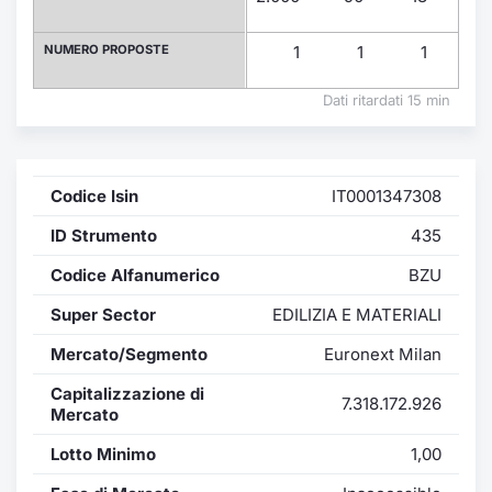
Formaz
Specific
NUMERO PROPOSTE
1
1
1
1
Statisti
Avvisi
Dati ritardati 15 min
Market
Codice Isin
IT0001347308
KID
ID Strumento
435
Codice Alfanumerico
BZU
Super Sector
EDILIZIA E MATERIALI
Mercato/Segmento
Euronext Milan
Capitalizzazione di
7.318.172.926
Mercato
Lotto Minimo
1,00