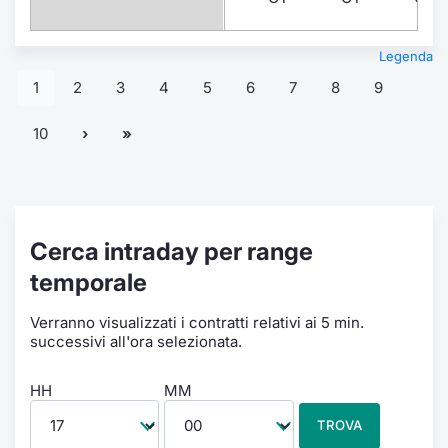
Legenda
1
2
3
4
5
6
7
8
9
10
Cerca intraday per range
temporale
Verranno visualizzati i contratti relativi ai 5 min.
successivi all'ora selezionata.
HH
MM
TROVA