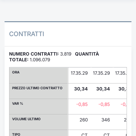
Formaz
Specific
Statisti
Avvisi
CONTRATTI
Market
NUMERO CONTRATTI:
3.819
QUANTITÀ
KID
TOTALE:
1.096.079
ORA
17.35.29
17.35.29
17.35.29
PREZZO ULTIMO CONTRATTO
30,34
30,34
30,34
VAR %
-0,85
-0,85
-0,85
VOLUME ULTIMO
260
346
289
TIPO
CT
CT
CT