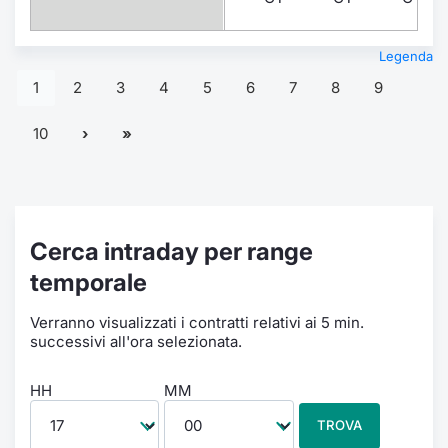
Legenda
1
2
3
4
5
6
7
8
9
10
Cerca intraday per range
temporale
Verranno visualizzati i contratti relativi ai 5 min.
successivi all'ora selezionata.
HH
MM
TROVA