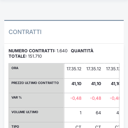
Formaz
Specific
Statisti
Avvisi
CONTRATTI
Market
NUMERO CONTRATTI:
1.640
QUANTITÀ
KID
TOTALE:
151.710
ORA
17.35.12
17.35.12
17.35.12
1
PREZZO ULTIMO CONTRATTO
41,10
41,10
41,10
VAR %
-0,48
-0,48
-0,48
VOLUME ULTIMO
1
64
41
TIPO
CT
CT
CT