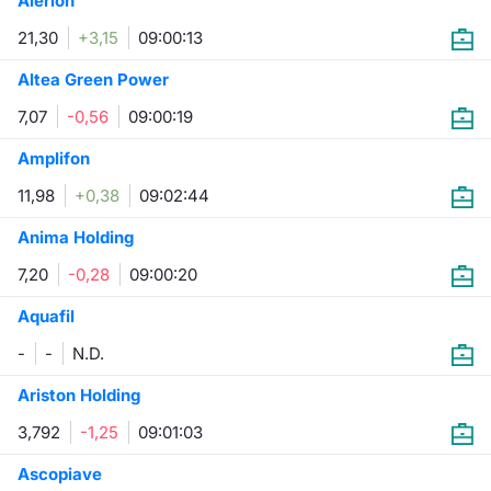
Alerion
Formaz
Specific
21,30
+3,15
09:00:13
Statisti
Altea Green Power
Avvisi
7,07
-0,56
09:00:19
Market
Amplifon
11,98
+0,38
09:02:44
KID
Anima Holding
7,20
-0,28
09:00:20
Aquafil
-
-
N.D.
Ariston Holding
3,792
-1,25
09:01:03
Ascopiave