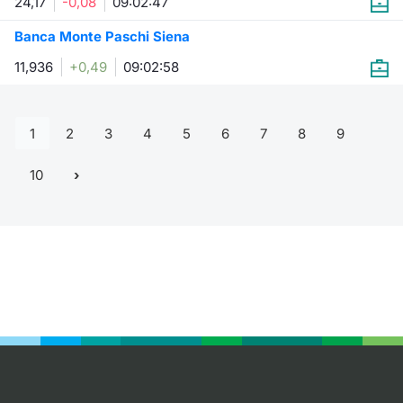
24,17
-0,08
09:02:47
Banca Monte Paschi Siena
11,936
+0,49
09:02:58
1
2
3
4
5
6
7
8
9
10