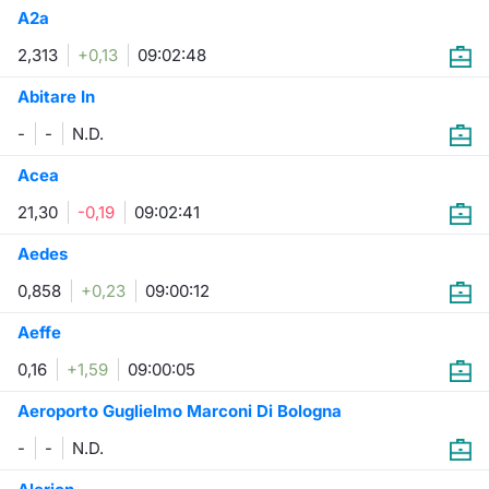
A2a
Settoriali: industry e super-sector
Documenti
Notizie e Formazione
Per emit
Docume
Dividen
Emittent
KID/PRI
Notizie
Servizi 
2,313
+0,13
09:02:48
Listed Brands
Chi siamo
Docume
Formazi
BTP Min
Formaz
Listing
Statisti
Dati di
Abitare In
Milan
-
-
N.D.
Calendario Conferenze
Formazi
BONO Mi
Material
Analisi 
Segmen
Acea
IPO e Matricole
OAT Min
Intermed
Mercato
21,30
-0,19
09:02:41
Cambi
BUND Mi
Mifid 2
Aedes
BTP
0,858
+0,23
09:00:12
MiFID 2
BTP Min
Regolam
Market M
Aeffe
Speciali
Opzioni
Academ
0,16
+1,59
09:00:05
RFQ
Aeroporto Guglielmo Marconi Di Bologna
Opzioni 
Spread 
-
-
N.D.
Indicato