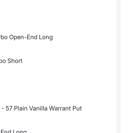
Turbo Open-End Long
bo Short
 57 Plain Vanilla Warrant Put
-End Long