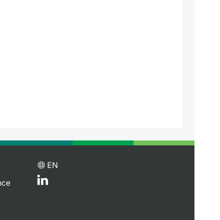
EN
nce