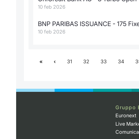
10 feb 2026
BNP PARIBAS ISSUANCE - 175 Fixed
10 feb 2026
31
32
33
34
3
Gruppo 
Euronext
Live Mark
Comunica