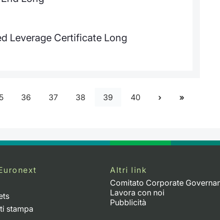
 Leverage Certificate Long
5
36
37
38
39
40
Euronext
Altri link
Comitato Corporate Governa
Lavora con noi
ets
Pubblicità
ti stampa