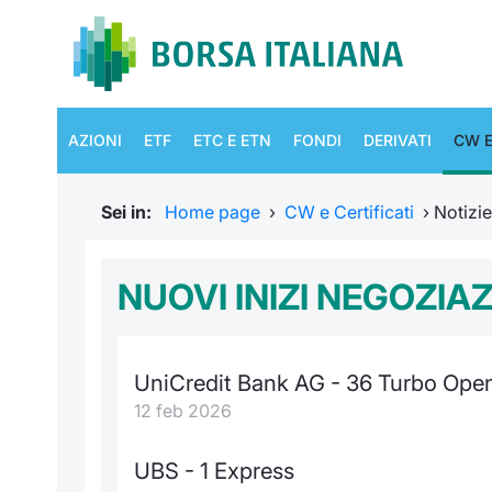
AZIONI
ETF
ETC E ETN
FONDI
DERIVATI
CW E
Sei in:
Home page
›
CW e Certificati
›
Notizi
NUOVI INIZI NEGOZIA
UniCredit Bank AG - 36 Turbo Op
12 feb 2026
UBS - 1 Express