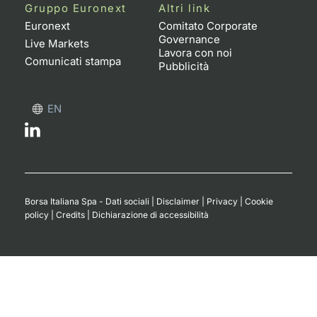
Formaz
Gruppo Euronext
Altri link
Specific
Euronext
Comitato Corporate
Governance
Statisti
Live Markets
Lavora con noi
Avvisi
Comunicati stampa
Pubblicità
Market
EN
KID
Borsa Italiana Spa - Dati sociali
|
Disclaimer
|
Privacy
|
Cookie
policy
|
Credits
|
Dichiarazione di accessibilità