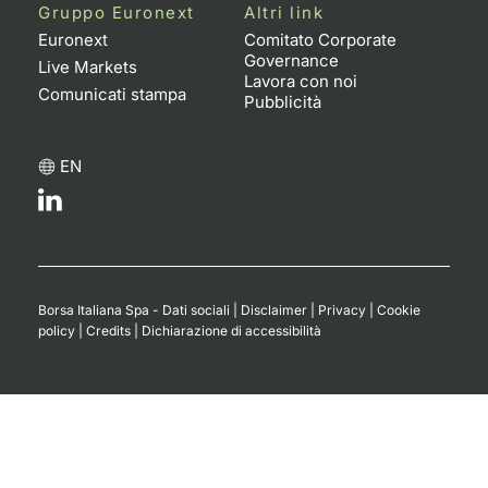
Formaz
Gruppo Euronext
Altri link
Specific
Euronext
Comitato Corporate
Governance
Statisti
Live Markets
Lavora con noi
Avvisi
Comunicati stampa
Pubblicità
Market
EN
KID
Borsa Italiana Spa - Dati sociali
|
Disclaimer
|
Privacy
|
Cookie
policy
|
Credits
|
Dichiarazione di accessibilità